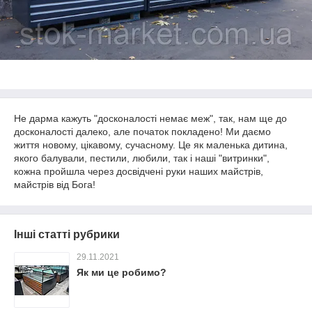
Не дарма кажуть "досконалості немає меж", так, нам ще до
досконалості далеко, але початок покладено! Ми даємо
життя новому, цікавому, сучасному. Це як маленька дитина,
якого балували, пестили, любили, так і наші "витринки",
кожна пройшла через досвідчені руки наших майстрів,
майстрів від Бога!
Інші статті рубрики
29.11.2021
Як ми це робимо?