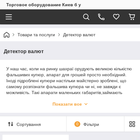
Торговое оборудование Киев б у
Товари та послуги
Детектор валют
Детектор валют
У наш час, коли на ринку шахраї орудують великою кількістю
фальшивих купюр, апарат для грошей просто необхідний.
Іноді підроблені купюри настільки майстерно зроблені, що
самому розпізнати фальшива купюра чи ні, не завжди є
можливість. Такі апарати маленьких габаритів,займають
мінімум місця, але при цьому приносять максимум користі.
Показати все
Наша компанія постійно поповнює асортимент і ми
намагаємося по максимуму продавати все, що необхідно
для торгівлі.
Сортування
0
Фільтри