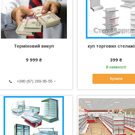
Терміновий викуп
куп торгових стелажі
9 999 ₴
399 ₴
В наявності
Купити
+380 (67) 269-95-55