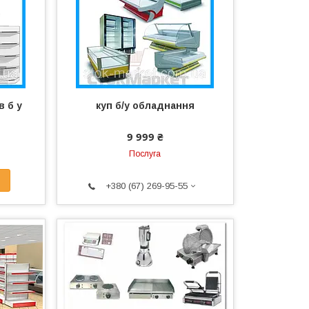
в б у
куп б/у обладнання
9 999 ₴
Послуга
+380 (67) 269-95-55