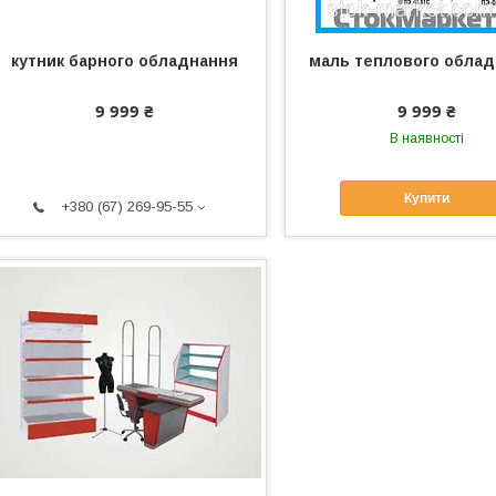
кутник барного обладнання
маль теплового обла
9 999 ₴
9 999 ₴
В наявності
Купити
+380 (67) 269-95-55