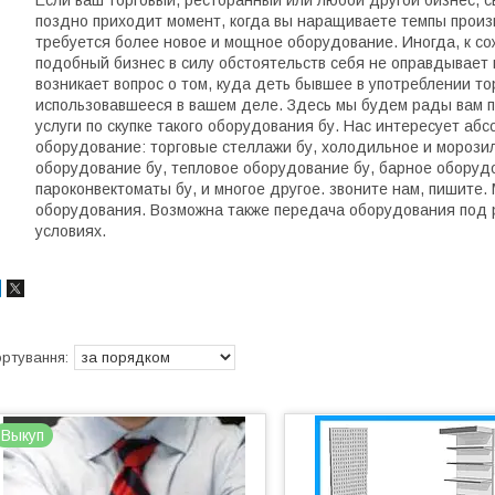
Если ваш торговый, ресторанный или любой другой бизнес, с
поздно приходит момент, когда вы наращиваете темпы произво
требуется более новое и мощное оборудование. Иногда, к со
подобный бизнес в силу обстоятельств себя не оправдывает и
возникает вопрос о том, куда деть бывшее в употреблении то
использовавшееся в вашем деле. Здесь мы будем рады вам п
услуги по скупке такого оборудования бу. Нас интересует аб
оборудование: торговые стеллажи бу, холодильное и морози
оборудование бу, тепловое оборудование бу, барное оборуд
пароконвектоматы бу, и многое другое. звоните нам, пишите
оборудования. Возможна также передача оборудования под 
условиях.
Выкуп