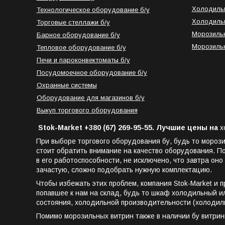
Холодильн
Технологическое оборудование б/у
Холодильн
Торговые стеллажи б/у
Морозильн
Барное оборудование б/у
Морозильн
Тепловое оборудование б/у
Печи и пароконвектоматы б/у
Посудомоечное оборудование б/у
Охранные системы
Оборудование для магазинов б/у
Выкуп торгового оборудования
Stok-Market +380 (67) 269-95-55. Лучшие цены на
х
При выборе торгового оборудования бу, будь то мороз
стоит обратить внимание на качество оборудования. По
в его работоспособности, не исключено, что завтра оно
зачастую, сложно подобрать нужную комплектацию.
Чтобы избежать этих проблем, компания Stok-Market и п
попавшее к нам на склад, будь то шкаф холодильный 
состояния, холодильной производительности (холодил
Помимо морозильных витрин также в наличии
бу витрин