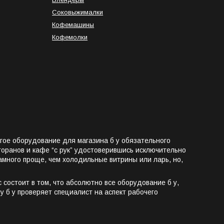
Соковыжималки
Кофемашины
Кофемолки
гое оборудование для магазина б у обязательного
оранов и кафе “с рук” удостоверившись исключительно
 намного проще, чем холодильные витрины или ларь, но,
с состоит в том, что абсолютно все
оборудование б у,
 б у проверяет специалист на аспект рабочего