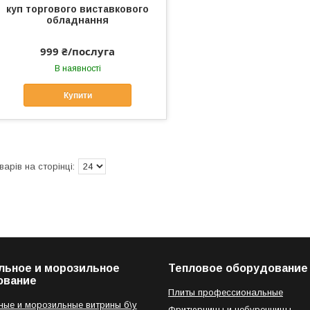
куп торгового виставкового
обладнання
999 ₴/послуга
В наявності
Купити
льное и морозильное
Тепловое оборудование
ование
Плиты профессиональные
ые и морозильные витрины б\у
Фритюрницы и чебуречницы