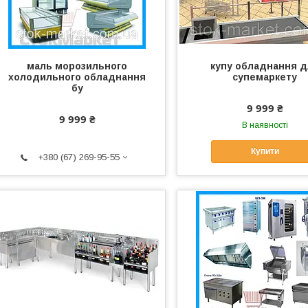
маль морозильного
купу обладнання 
холодильного обладнання
супемаркету
бу
9 999 ₴
9 999 ₴
В наявності
Купити
+380 (67) 269-95-55