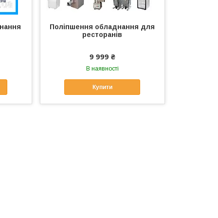
днання
Поліпшення обладнання для
ресторанів
9 999 ₴
В наявності
Купити