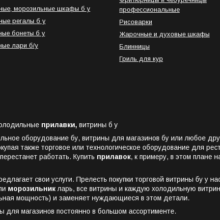
ые, морозильные шкафы б у
профессиональные
ые регалы б у
Рисоварки
ые бонеты б у
Жарочные и духовые шкафы
ые лари б/у
Блинницы
Гриль для кур
олодильные
прилавки,
витрины б у
ильное оборудование бу, витрины для магазинов бу или любое дру
купая также торговое или технологическое
оборудование для рест
 перестанет работать. Купить
прилавок
, к примеру, в этом плане
редлагает свои услуги. Прелесть покупки торговой витрины бу у на
или
морозильник
ларь, все витрины и каждую холодильную витрину
ьная мощность) и заменяет нуждающиеся в этом детали.
ы для магазинов постоянно в большом ассортименте.