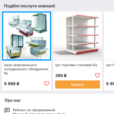
Подібні послуги компанії
маль морозильного
куп торгових стелажів б/у
куп 
холодильного обладнання
бу
399
₴
9 999
9 9
₴
Купити
Про нас
Рейтинг не сформований
Менше 5 відгуків за останній рік