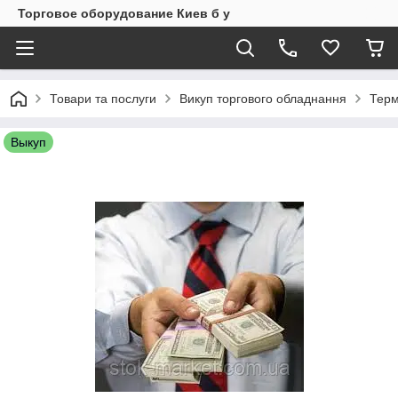
Торговое оборудование Киев б у
Товари та послуги
Викуп торгового обладнання
Терм
Выкуп