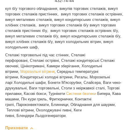
432-74-44
куп б/у торгового обладнання, викупів торгових стелажів, викуп
торгових стелажів пристінних, викуп торгових стелажів острівних,
викуп металевих стелажів, викуп кондитерських стелажів, викуп
хлібних стелажів, викуп торгових стелажів б/у викуп торгових
стелажів пристінних б\у, викуп торгових стелажів острівних б/у,
викуп металевих стелажів б/у, викуп кондитерських стелажів б/у,
викуп хлібних стелажів б/у, викуп холодильних вітрин, викуп
холодильних шаф,
Стелажі торговельні під час стінних, Стелажі
перфоровані, Стелажі острівні, Стелажі кондитерські
Стелажі
овочеві, Цінікотримачі, Камери зберігання, Холодильні
вітрини,
Морозильні вітрини
, Середньо температурні
вітрини, Кондитерські холодні вітрини, Регалы, Морозильні
ларі Холодильні шафи, Бонети М'ясорубки, Слайсера, Ваги чеко-
друкувальні, Ваги торговельні, Столи з неіржавкої сталі, Торгові
прилавки, Касові бокси, Турнікети
Системи безпеки
Бипера, Кава
машини, Піч кури гриль, Фритюрнички, Контактні
грилі, Пароконвектомати, Блинници, Обладнання для шаурми,
Теплові вітрини, Охолоджувачі пивні, Кеги
пивні, Блендери Льодогенератори.
Приховати