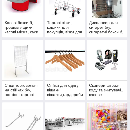
Касові бокси б,
Торгові візки,
Диспансер для
грошові ящики,
кошики для
сигарет б/у,
касові місця, каси
покупців, візки для
сигаретні бокси б,
для при касової
покупців б/в,
сигаретний
зони б/у
кошики б.
диспансер б/у
Сітки торговельні
Стійки для одягу,
Сканери штрих-
на стійках б/у,
вішаки,
коду та зчитувачі.,
настінні торгові
вішалки,гардероби
касове
сітки б у
, тремпеля,
обладнання
торгове
обладнання