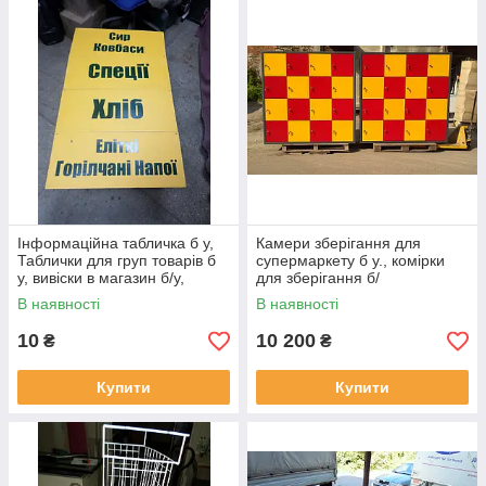
Інформаційна табличка б у,
Камери зберігання для
Таблички для груп товарів б
супермаркету б у., комірки
у, вивіски в магазин б/у,
для зберігання б/
вивіски на групу товарів.
В наявності
В наявності
10
10 200
₴
₴
Купити
Купити