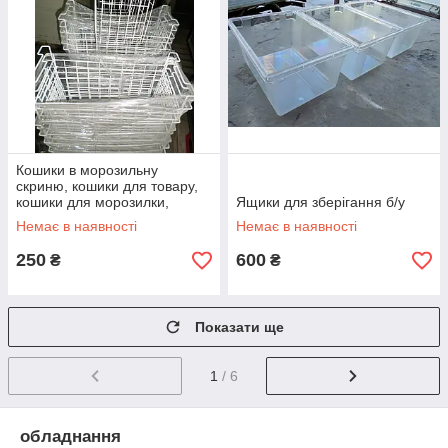
Кошики в морозильну
скриню, кошики для товару,
кошики для морозилки,
Ящики для зберігання б/у
кошики в морозильну камеру,
Немає в наявності
Немає в наявності
сітки в л
250
600
₴
₴
Показати ще
1
/ 6
обладнання