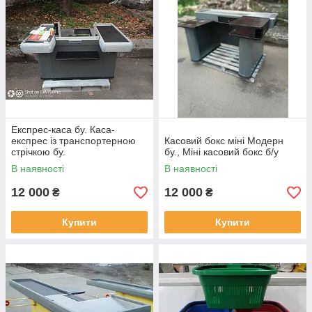
Експрес-каса бу. Каса-
експрес із транспортерною
Касовий бокс міні Модерн
стрічкою бу.
бу., Міні касовий бокс б/у
В наявності
В наявності
12 000
12 000
₴
₴
Купити
Купити