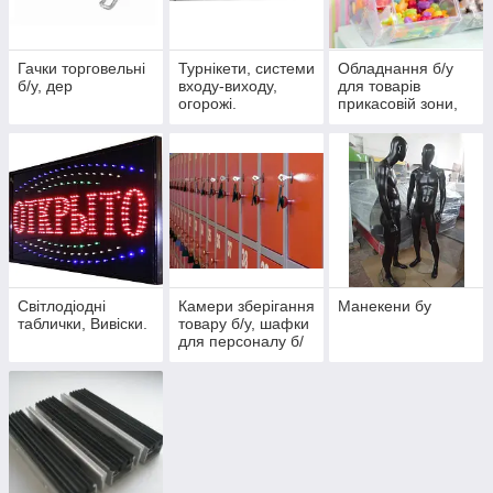
Гачки торговельні
Турнікети, системи
Обладнання б/у
б/у, дер
входу-виходу,
для товарів
огорожі.
прикасовій зони,
Монетниці б/у,
конфетница,
скляні вітрини б/у
Світлодіодні
Камери зберігання
Манекени бу
таблички, Вивіски.
товару б/у, шафки
для персоналу б/
в, металеві та ДСП
шафи для
магазинів