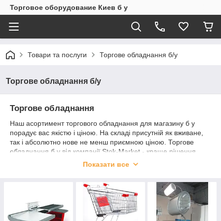
Торговое оборудование Киев б у
Товари та послуги
Торгове обладнання б/у
Торгове обладнання б/у
Торгове обладнання
Наш асортимент торгового обладнання для магазину б у
порадує вас якістю і ціною. На складі присутній як вживане,
так і абсолютно нове не менш приємною ціною. Торгове
обладнання б у від компанії Stok-Market - краще рішення
питання купівлі обладнання.
Показати все