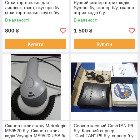
Сітки торговельні для
Ручний сканер штрих-кодів
листівок, газет, окулярів бу.
Symbol бу, сканер б/у, сканер
сітки торговельні круглі б/у.
штрих-кодів б.у.
В наявності
В наявності
800
1 500
₴
₴
Купити
Купити
Сканер штрих-коду Metrologic
Сервер касовий CashTAN P9
MS9520 б у, Сканер штрих-
б у, Касовий сервер
кодів Voyager MS9520 USB б/
"CashTAN"-P9 б у, сервер б у.