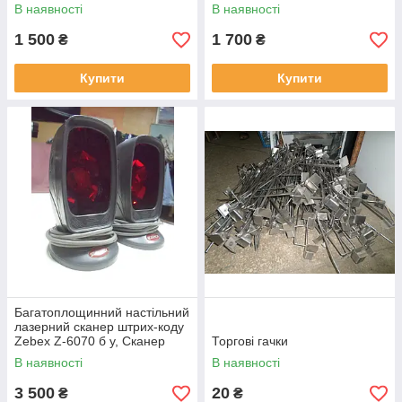
у, сканер б у.
Термінал касовий б/у, сервер
В наявності
В наявності
б/
1 500
1 700
₴
₴
Купити
Купити
Багатоплощинний настільний
лазерний сканер штрих-коду
Zebex Z-6070 б у, Сканер
Торгові гачки
штрих-коду Zebex Z-6070 б у.
В наявності
В наявності
3 500
20
₴
₴