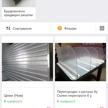
Брудозахисні
придверні решітки
Сортування
0
Фільтри
Перегородки з оргскла бу.
Цініки (Нові)
Скляні перегороги б у.
В наявності
В наявності