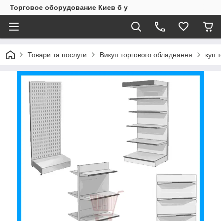
Торговое оборудование Киев б у
Товари та послуги
Викуп торгового обладнання
куп 