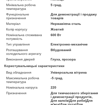
Мінімальна робоча
5 град.
температура
Функціональне
Для демонстрації і продажу
призначення
товарів
Матеріал
Нержавіюча сталь
Колір корпусу
Жовтий
Номінальна споживана
600 Вт
потужність
Тип управління
Електронно-механічне
Розташування
Вбудований
холодильного агрегату
Виконання дверей
Глуха, прозора
Користувальницькі характеристики
Вид обладнання
Універсальна вітрина
Максимальна робоча
-5 град.
температура
Номінальна напруга
220
Призначення
Для тимчасового зберігання
і демонстрації продуктів,
Для напоїв|Для риби|Для
м'яса|Для тіста|Для