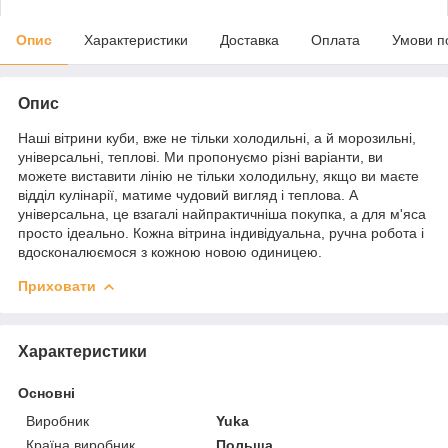
Опис
Характеристики
Доставка
Оплата
Умови п
Опис
Наші вітрини куби, вже не тільки холодильні, а й морозильні,
універсальні, теплові. Ми пропонуємо різні варіанти, ви
можете виставити лінію не тільки холодильну, якщо ви маєте
відділ кулінарії, матиме чудовий вигляд і теплова. А
універсальна, це взагалі найпрактичніша покупка, а для м'яса
просто ідеально. Кожна вітрина індивідуальна, ручна робота і
вдосконалюємося з кожною новою одиницею.
Приховати
Характеристики
Основні
Виробник
Yuka
Країна виробник
Польща