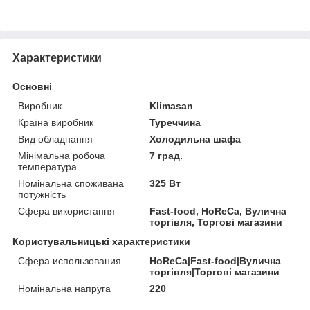
Характеристики
Основні
Виробник
Klimasan
Країна виробник
Туреччина
Вид обладнання
Холодильна шафа
Мінімальна робоча
7 град.
температура
Номінальна споживана
325 Вт
потужність
Сфера використання
Fast-food, HoReCa, Вулична
торгівля, Торгові магазини
Користувальницькі характеристики
Сфера использования
HoReCa|Fast-food|Вулична
торгівля|Торгові магазини
Номінальна напруга
220