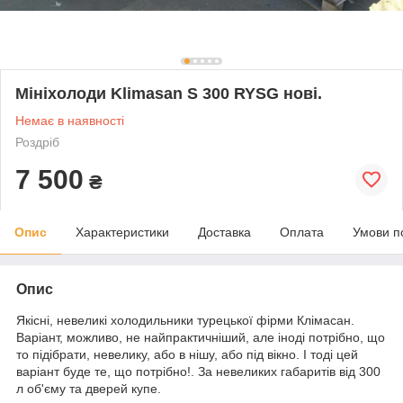
Мініхолоди Klimasan S 300 RYSG нові.
Немає в наявності
Роздріб
7 500
₴
Опис
Характеристики
Доставка
Оплата
Умови п
Опис
Якісні, невеликі холодильники турецької фірми Клімасан.
Варіант, можливо, не найпрактичніший, але іноді потрібно, що
то підібрати, невелику, або в нішу, або під вікно. І тоді цей
варіант буде те, що потрібно!. За невеликих габаритів від 300
л об'єму та дверей купе.