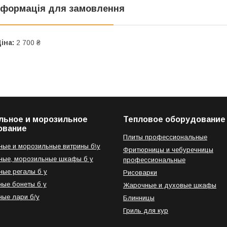
нформація для замовлення
іна:
2 700 ₴
льное и морозильное
Тепловое оборудование
ование
Плиты профессиональные
ые и морозильные витрины б\у
Фритюрницы и чебуречницы
ые, морозильные шкафы б у
профессиональные
ые регалы б у
Рисоварки
ые бонеты б у
Жарочные и духовые шкафы
ые лари б/у
Блинницы
Гриль для кур