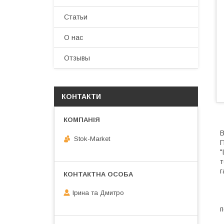
Статьи
О нас
Отзывы
КОНТАКТИ
В
Stok-Market
П
"
т
г
S
Ірина та Дмитро
З
п
М