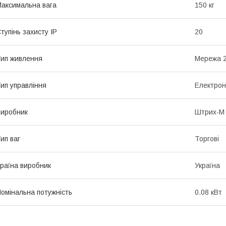
аксимальна вага
150 кг
тупінь захисту IP
20
ип живлення
Мережа 2
ип управління
Електро
иробник
Штрих-М
ип ваг
Торгові
раїна виробник
Україна
омінальна потужність
0.08 кВт