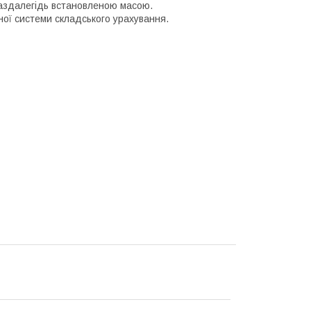
аздалегідь встановленою масою.
ої системи складського урахування.