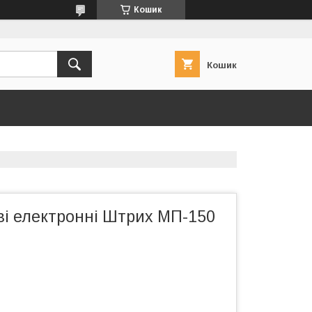
Кошик
Кошик
ві електронні Штрих МП-150