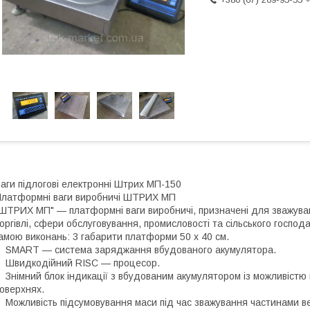
аги підлогові електронні Штрих МП-150
латформні ваги виробничі ШТРИХ МП
ШТРИХ МП" — платформні ваги виробничі, призначені для зважуван
оргівлі, сфери обслуговування, промисловості та сільського госп
амою виконань: 3 габарити платформи 50 х 40 см.
MART — система заряджання вбудованого акумулятора.
Швидкодійний RISC — процесор.
німний блок індикації з вбудованим акумулятором із можливістю 
оверхнях.
ожливість підсумовування маси під час зважування частинами вели