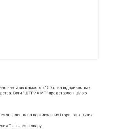
ня вантажів масою до 150 кг на підприємствах
одарства. Ваги "ШТРИХ МП" представлені цілою
встановлення на вертикальних і горизонтальних
кої кількості товару.