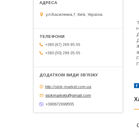
Р
М
С
ул.Василенка,7, Київ, Україна
Д
+380 (67) 269-95-55
а
+380 (50) 299-35-55
http://stok-market.com.ua
stokmarkets@gmail.com
Х
+380672699555