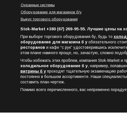
Охранные системы
Оборудование для магазинов б/у
Выкуп торгового оборудования
Stok-Market +380 (67) 269-95-55. Лучшие цены на
При выборе торгового оборудования бу, будь то
холод
оборудование для магазина б у
обязательного стоит
ресторанов
и кафе “с рук” удостоверившись исключите
этом плане намного проще, но, зачастую, сложно подо
Чтобы избежать этих проблем, компания Stok-Market и п
холодильное оборудование б у
, например, попавше
витрины б у
проходят тщательную экзаменацию рабоче
постоянно в большом ассортименте. Наши специалисты 
составить план-чертеж.
Помимо всего перечисленного, вас непременно порадует