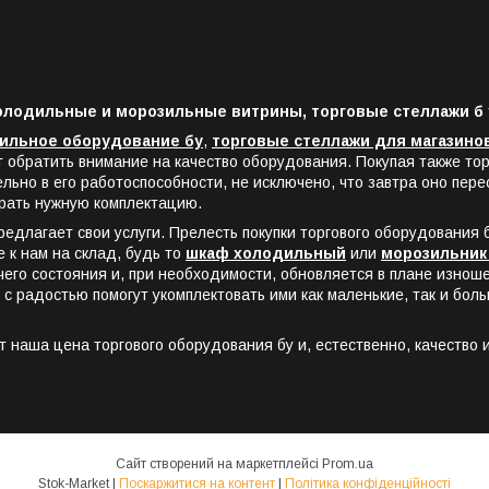
 холодильные и морозильные витрины, торговые стеллажи б 
ильное оборудование бу
,
торговые стеллажи для магазино
 обратить внимание на качество оборудования. Покупая также тор
льно в его работоспособности, не исключено, что завтра оно пер
брать нужную комплектацию.
редлагает свои услуги. Прелесть покупки торгового оборудования б
е к нам на склад, будь то
шкаф холодильный
или
морозильник
го состояния и, при необходимости, обновляется в плане изнош
с радостью помогут укомплектовать ими как маленькие, так и бо
 наша цена торгового оборудования бу и, естественно, качество 
Сайт створений на маркетплейсі
Prom.ua
Stok-Market |
Поскаржитися на контент
|
Політика конфіденційності