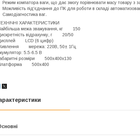
ежим компатора ваги, що дає змогу порівнювати масу товару з з
ожливість під'єднання до ПК для роботи в складі автоматизован
амодіагностика ваг.
ТЕХНІЧНІ ХАРАКТЕРИСТИКИ
Найбільша межа зважування, кг 150
искретність відрахунку, г 20/50
Дисплей LCD (6 цифр)
Живлення мережа: 220В, 50± 1Гц
кумулятор: 5.5-6.5 В
Габаритні розміри 500x400x130
Платформа 500x400
арактеристики
Основні