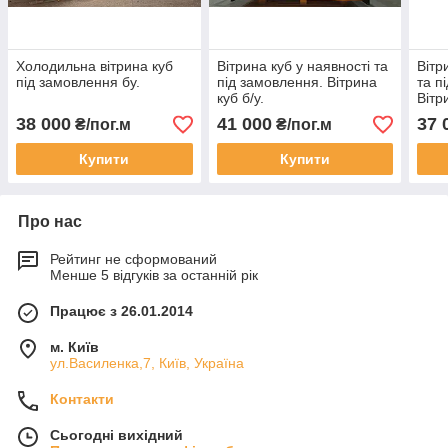
Холодильна вітрина куб
Вітрина куб у наявності та
Вітр
під замовлення бу.
під замовлення. Вітрина
та п
куб б/у.
Вітр
38 000
41 000
37 
₴/пог.м
₴/пог.м
Купити
Купити
Про нас
Рейтинг не сформований
Менше 5 відгуків за останній рік
Працює з 26.01.2014
м. Київ
ул.Василенка,7, Київ, Україна
Контакти
Сьогодні вихідний