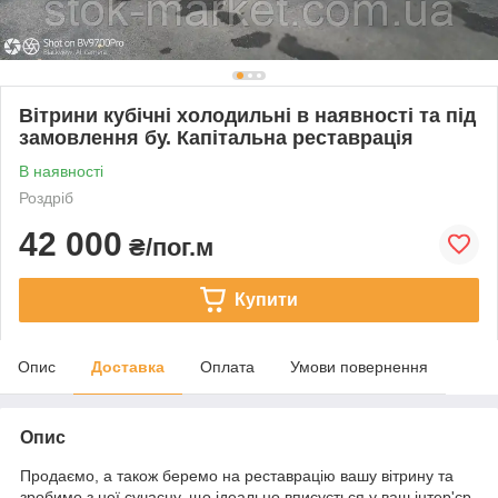
Вітрини кубічні холодильні в наявності та під
замовлення бу. Капітальна реставрація
В наявності
Роздріб
42 000
₴/пог.м
Купити
Опис
Доставка
Оплата
Умови повернення
Опис
Продаємо, а також беремо на реставрацію вашу вітрину та
зробимо з неї сучасну, що ідеально вписується у ваш інтер'єр