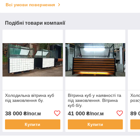
Всі умови повернення
Подібні товари компанії
Холодильна вітрина куб
Вітрина куб у наявності та
Холо
під замовлення бу.
під замовлення. Вітрина
розс
куб б/у.
38 000
41 000
89 
₴/пог.м
₴/пог.м
Купити
Купити