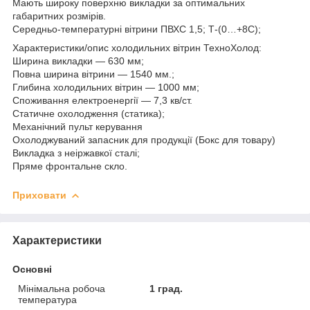
Мають широку поверхню викладки за оптимальних
габаритних розмірів.
Середньо-температурні вітрини ПВХС 1,5; Т-(0…+8С);
Характеристики/опис холодильних вітрин ТехноХолод:
Ширина викладки — 630 мм;
Повна ширина вітрини — 1540 мм.;
Глибина холодильних вітрин — 1000 мм;
Споживання електроенергії — 7,3 кв/ст.
Статичне охолодження (статика);
Механічний пульт керування
Охолоджуваний запасник для продукції (Бокс для товару)
Викладка з неіржавкої сталі;
Пряме фронтальне скло.
Приховати
Характеристики
Основні
Мінімальна робоча
1 град.
температура