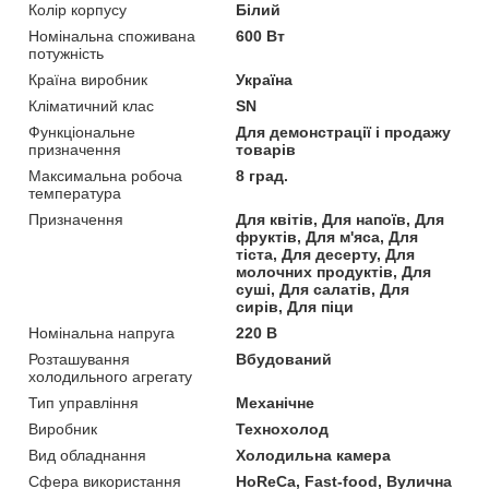
Колір корпусу
Білий
Номінальна споживана
600 Вт
потужність
Країна виробник
Україна
Кліматичний клас
SN
Функціональне
Для демонстрації і продажу
призначення
товарів
Максимальна робоча
8 град.
температура
Призначення
Для квітів, Для напоїв, Для
фруктів, Для м'яса, Для
тіста, Для десерту, Для
молочних продуктів, Для
суші, Для салатів, Для
сирів, Для піци
Номінальна напруга
220 В
Розташування
Вбудований
холодильного агрегату
Тип управління
Механічне
Виробник
Технохолод
Вид обладнання
Холодильна камера
Сфера використання
HoReCa, Fast-food, Вулична