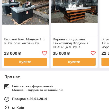
Касовий бокс Модерн 1,5
Вітрина холодильна
Вітр
м. бу. бокс касовий бу.
Технохолод Вірджинія
1,8 
ПВХС-1,4 м. бу. в
моро
ідеальному стані.
13 000
35 000
22 
₴
₴
Купити
Купити
Про нас
Рейтинг не сформований
Менше 5 відгуків за останній рік
Працює з 26.01.2014
м. Київ