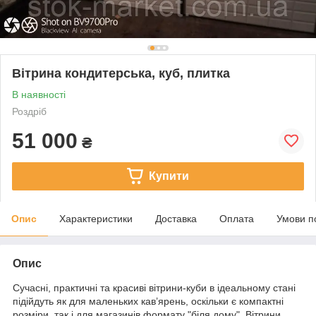
Вітрина кондитерська, куб, плитка
В наявності
Роздріб
51 000
₴
Купити
Опис
Характеристики
Доставка
Оплата
Умови п
Опис
Сучасні, практичні та красиві вітрини-куби в ідеальному стані
підійдуть як для маленьких кав’ярень, оскільки є компактні
розміри, так і для магазинів формату "біля дому". Вітрини