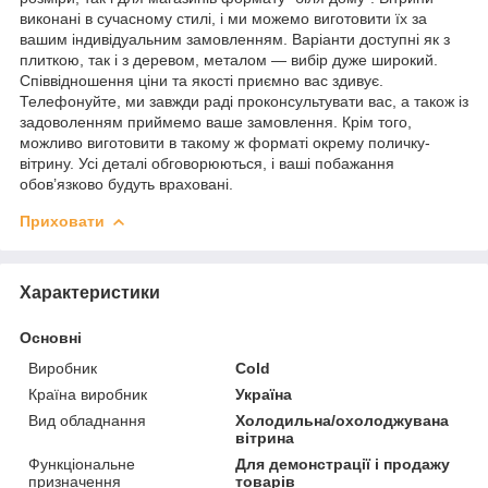
виконані в сучасному стилі, і ми можемо виготовити їх за
вашим індивідуальним замовленням. Варіанти доступні як з
плиткою, так і з деревом, металом — вибір дуже широкий.
Співвідношення ціни та якості приємно вас здивує.
Телефонуйте, ми завжди раді проконсультувати вас, а також із
задоволенням приймемо ваше замовлення. Крім того,
можливо виготовити в такому ж форматі окрему поличку-
вітрину. Усі деталі обговорюються, і ваші побажання
обов’язково будуть враховані.
Приховати
Характеристики
Основні
Виробник
Cold
Країна виробник
Україна
Вид обладнання
Холодильна/охолоджувана
вітрина
Функціональне
Для демонстрації і продажу
призначення
товарів