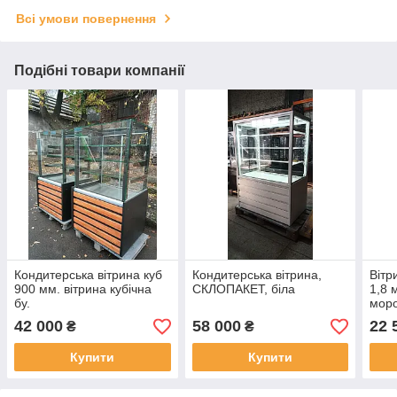
Всі умови повернення
Подібні товари компанії
Кондитерська вітрина куб
Кондитерська вітрина,
Вітр
900 мм. вітрина кубічна
СКЛОПАКЕТ, біла
1,8 
бу.
моро
42 000
58 000
22 
₴
₴
Купити
Купити