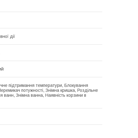
вної дії
.
ий
чне підтримання температури, Блокування
Перемикач потужності, Знімна кришка, Роздільне
я ванн, Знімна ванна, Наявність корзини в