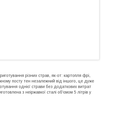
иготування різних страв, як-от: картопля фрі,
жному посту тен незалежний від іншого, це дуже
готування однієї страви без додаткових витрат
готовлена з неіржавкої сталі об'ємом 5 літрів у