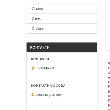
Статьи
О нас
Отзывы
КОНТАКТИ
Ф
к
Stok-Market
з
е
к
Р
В
Ірина та Дмитро
Ш
Г
Р