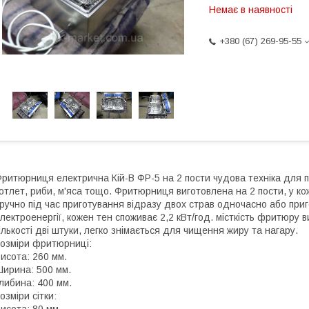
Немає в наявності
+380 (67) 269-95-55
ритюрниця електрична Кій-В ФР-5 на 2 пости чудова техніка для пр
отлет, риби, м'яса тощо. Фритюрниця виготовлена на 2 пости, у ко
ручно під час приготування відразу двох страв одночасно або при
лектроенергії, кожен тен споживає 2,2 кВт/год. місткість фритюру ви
ількості дві штуки, легко знімається для чищення жиру та нагару.
озміри фритюрниці:
исота: 260 мм.
ирина: 500 мм.
либина: 400 мм.
озміри сітки: