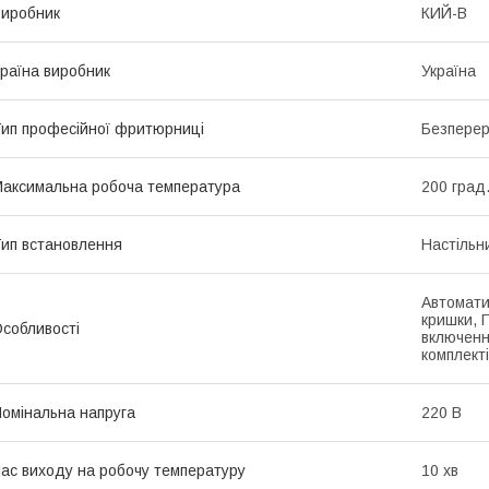
иробник
КИЙ-В
раїна виробник
Україна
ип професійної фритюрниці
Безперер
аксимальна робоча температура
200 град
ип встановлення
Настільн
Автомати
кришки, 
собливості
включенн
комплекті
омінальна напруга
220 В
ас виходу на робочу температуру
10 хв