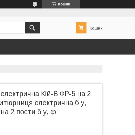
Кошик
Кошик
лектрична Кій-В ФР-5 на 2
ритюрниця електрична б у,
а 2 пости б у, ф