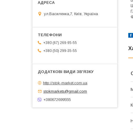
В
Ш
Г
ул.Василенка,7, Київ, Україна
Ф
+380 (67) 269-95-55
Х
+380 (50) 299-35-55
http://stok-market.com.ua
М
stokmarkets@gmail.com
+380672699555
К
Н