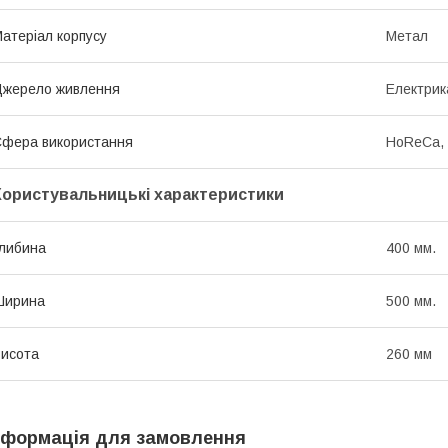
атеріал корпусу
Метал
жерело живлення
Електрик
фера використання
HoReCa, F
Користувальницькі характеристики
либина
400 мм.
Ширина
500 мм.
исота
260 мм
нформація для замовлення