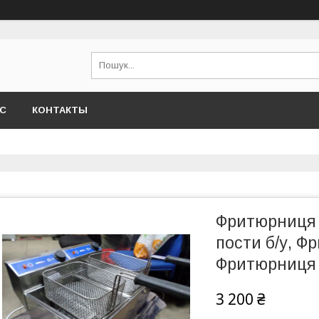
АС
КОНТАКТЫ
Фритюрниця е
пости б/у, Ф
Фритюрниця н
3 200 ₴