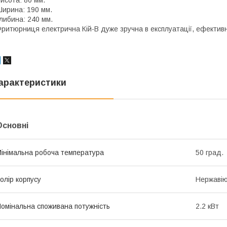
исота: 80 мм.
ирина: 190 мм.
либина: 240 мм.
ритюрниця електрична Кій-В дуже зручна в експлуатації, ефективн
арактеристики
Основні
інімальна робоча температура
50 град.
олір корпусу
Нержавію
омінальна споживана потужність
2.2 кВт