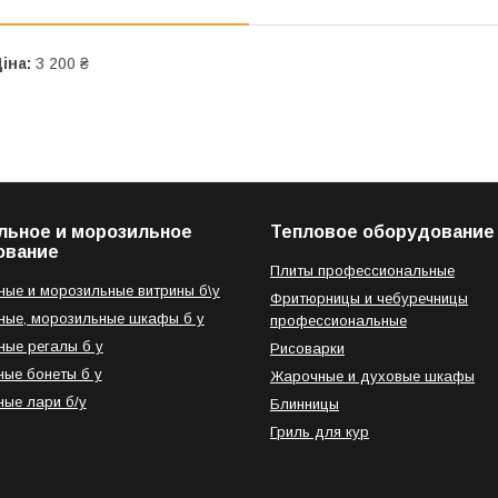
іна:
3 200 ₴
льное и морозильное
Тепловое оборудование
ование
Плиты профессиональные
ые и морозильные витрины б\у
Фритюрницы и чебуречницы
ые, морозильные шкафы б у
профессиональные
ые регалы б у
Рисоварки
ые бонеты б у
Жарочные и духовые шкафы
ые лари б/у
Блинницы
Гриль для кур