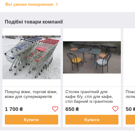
Всі умови повернення
Подібні товари компанії
Покупці візки, торгові візки,
Столик гранітний для
Плас
візки для супермаркетів
кафе б/у, стіл для кафе,
лотк
стіл барний із гранітною
стільницею б/у, гранітні
1 700
650
50
₴
₴
столики б у.
Купити
Купити