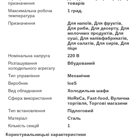
призначення
товарів
Максимальна робоча
1 град.
температура
Призначення
Для напоїв, Для фруктів,
Для риби, Для десерту, Для
молочних продуктів, Для
суші, Для напівфабрикатів,
Для салатів, Для сирів, Для
піци
Номінальна напруга
220 В
Розташування
Вбудований
холодильного агрегату
Тип управління
Механічне
Виробник
IceS
Вид обладнання
Холодильна шафа
Сфера використання
HoReCa, Fast-food, Вулична
торгівля, Торгові магазини
Тип встановлення
Підлоговий
Матеріал
Сталь
Кількість секцій
1
Користувальницькі характеристики