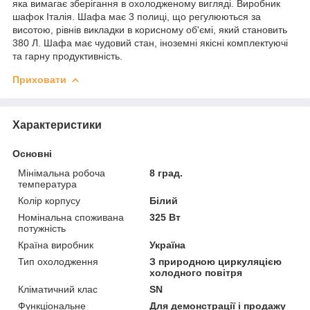
яка вимагає зберігання в охолодженому вигляді. Виробник
шафок Італія. Шафа має 3 полиці, що регулюються за
висотою, рівнів викладки в корисному об'ємі, який становить
380 Л. Шафа має чудовий стан, іноземні якісні комплектуючі
та гарну продуктивність.
Приховати
Характеристики
Основні
Мінімальна робоча
8 град.
температура
Колір корпусу
Білий
Номінальна споживана
325 Вт
потужність
Країна виробник
Україна
Тип охолодження
З природною циркуляцією
холодного повітря
Кліматичний клас
SN
Функціональне
Для демонстрації і продажу