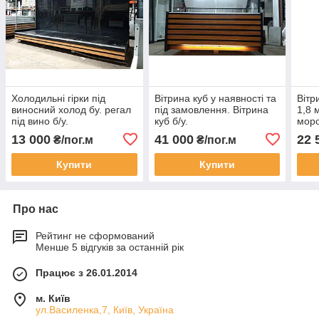
Холодильні гірки під
Вітрина куб у наявності та
Вітр
виносний холод бу. регал
під замовлення. Вітрина
1,8 
під вино б/у.
куб б/у.
моро
13 000
41 000
22 
₴/пог.м
₴/пог.м
Купити
Купити
Про нас
Рейтинг не сформований
Менше 5 відгуків за останній рік
Працює з 26.01.2014
м. Київ
ул.Василенка,7, Київ, Україна