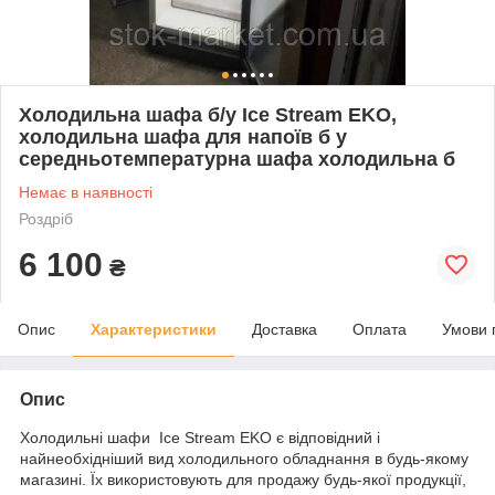
Холодильна шафа б/у Ice Stream EKO,
холодильна шафа для напоїв б у
середньотемпературна шафа холодильна б
Немає в наявності
Роздріб
6 100
₴
Опис
Характеристики
Доставка
Оплата
Умови 
Опис
Холодильні шафи Ice Stream EKO є відповідний і
найнеобхідніший вид холодильного обладнання в будь-якому
магазині. Їх використовують для продажу будь-якої продукції,