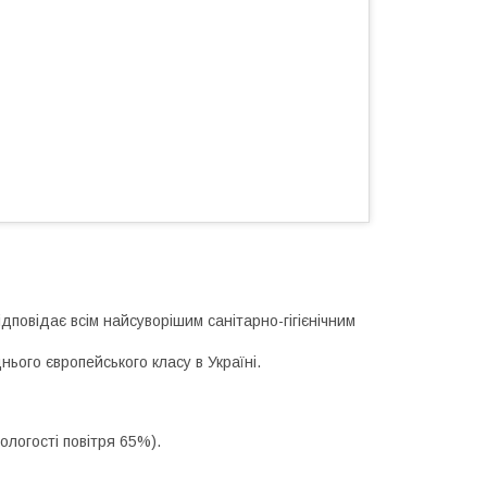
ідповідає всім найсуворішим санітарно-гігієнічним
ього європейського класу в Україні.
ологості повітря 65%).