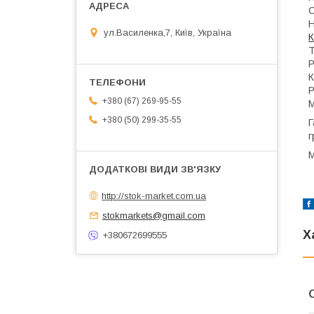
С
Н
ул.Василенка,7, Київ, Україна
К
Т
Р
К
Р
+380 (67) 269-95-55
М
+380 (50) 299-35-55
Г
г
М
http://stok-market.com.ua
stokmarkets@gmail.com
Х
+380672699555