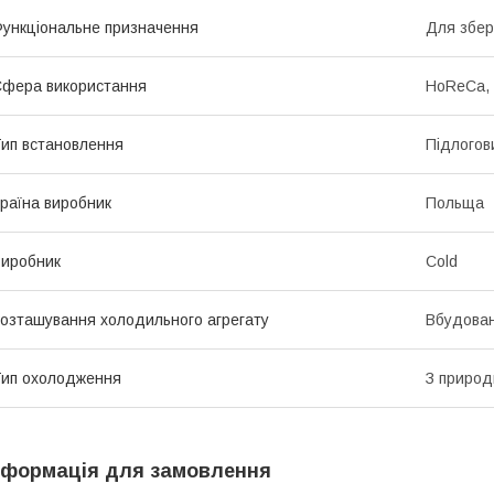
ункціональне призначення
Для збер
фера використання
HoReCa, 
ип встановлення
Підлогов
раїна виробник
Польща
иробник
Cold
озташування холодильного агрегату
Вбудова
ип охолодження
З природ
нформація для замовлення