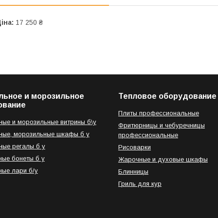
іна:
17 250 ₴
льное и морозильное
Тепловое оборудование
ование
Плиты профессиональные
ые и морозильные витрины б\у
Фритюрницы и чебуречницы
ые, морозильные шкафы б у
профессиональные
ые регалы б у
Рисоварки
ые бонеты б у
Жарочные и духовые шкафы
ые лари б/у
Блинницы
Гриль для кур