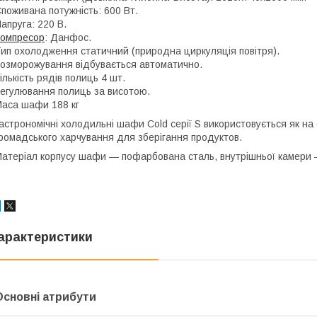
поживана потужність: 600 Вт.
апруга: 220 В.
омпресор
: Данфос.
ип охолодження статичний (природна циркуляція повітря).
озморожування відбувається автоматично.
ількість рядів полиць 4 шт.
егулювання полиць за висотою.
аса шафи 188 кг
астрономічні холодильні шафи Cold серії S використовується як на об
ромадського харчування для зберігання пpoдуктoв.
атеріал корпусу шафи — пофарбована сталь, внутрішньої камери —
арактеристики
Основні атрибути