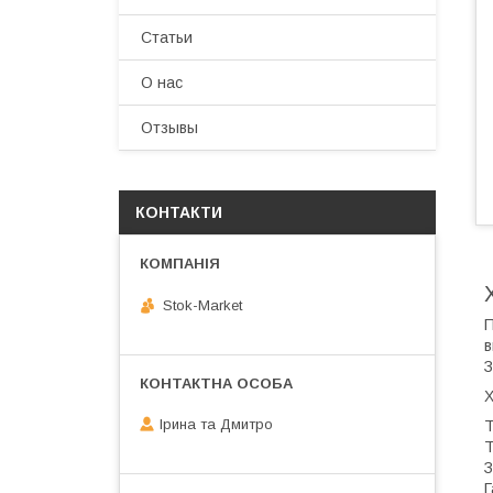
Статьи
О нас
Отзывы
КОНТАКТИ
Stok-Market
П
в
З
Х
Ірина та Дмитро
Т
Т
З
Г