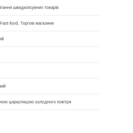
ігання швидкопсувних товарів
Fast-food, Торгові магазини
ий
ний
ною циркуляцією холодного повітря