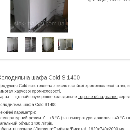
Холодильна шафа Cold S 1400
родукція Cold виготовлена з кислотостійкої хромонікелевої сталі, в
имогам харчової промисловості.
араз — це найпопулярніше холодильне
торгове обладнання
середн
олодильна шафа Cold S1400
ехнічні параметри:
емпературний режим: 0...+8 °C (за температури довкілля +40 °C і в
агальний об'єм: 1400 літрів.
абаритні розміри (Довжина*Глибина*Висота): 1620х740х2000 мм.