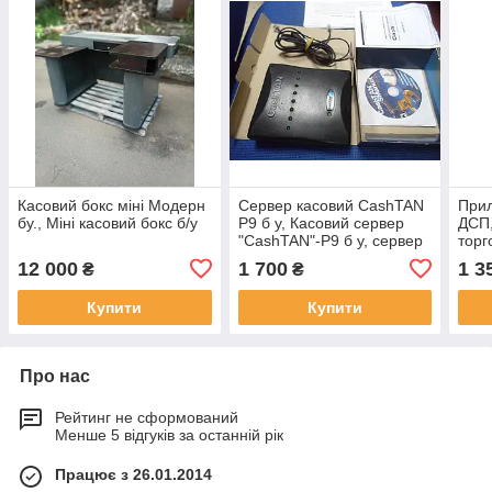
Касовий бокс міні Модерн
Сервер касовий CashTAN
Прил
бу., Міні касовий бокс б/у
P9 б у, Касовий сервер
ДСП,
"CashTAN"-P9 б у, сервер
торг
б у. Термінал касовий б/у,
під 
12 000
1 700
1 3
₴
₴
сервер б/
ДСП
Купити
Купити
Про нас
Рейтинг не сформований
Менше 5 відгуків за останній рік
Працює з 26.01.2014