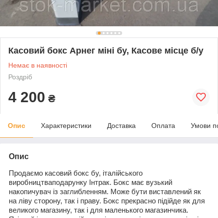
Касовий бокс Арнег міні бу, Касове місце б/у
Немає в наявності
Роздріб
4 200
₴
Опис
Характеристики
Доставка
Оплата
Умови п
Опис
Продаємо касовий бокс бу, італійського
виробництва
подарунку Інтрак. Бокс має вузький
накопичувач із заглибленням. Може бути виставлений як
на ліву сторону, так і праву. Бокс прекрасно підійде як для
великого магазину, так і для маленького магазинчика.