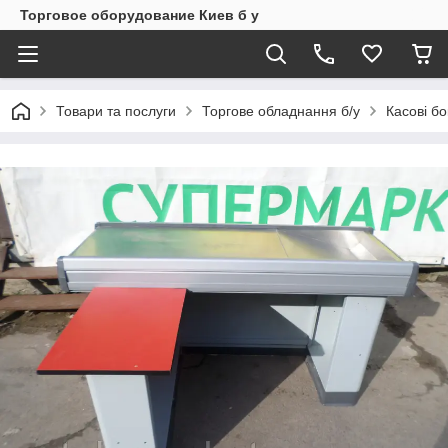
Торговое оборудование Киев б у
Товари та послуги
Торгове обладнання б/у
Касові бо