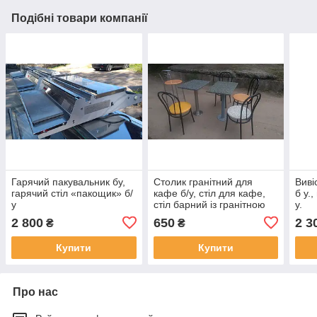
Подібні товари компанії
Гарячий пакувальник бу,
Столик гранітний для
Виві
гарячий стіл «пакощик» б/
кафе б/у, стіл для кафе,
б у.,
у
стіл барний із гранітною
у.
стільницею б/у, гранітні
2 800
650
2 3
₴
₴
столики б у.
Купити
Купити
Про нас