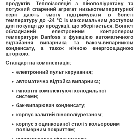
продуктів. Теплоізоляція з пінополіуретану та
потужний спарений агрегат низькотемпературної
серії дають змогу підтримувати в бонеті
температуру до -24 °C із максимальним доступом
для покупця до продукції, що зберігається. Боннет
обладнаний електронним контролером
температури Danfoss з функцією автоматичного
відтайання випарника та баком-випарником
конденсату, а також нічною енергоощадною
шторкою.
Стандартна комплектація:
електронний пульт керування;
автоматична відтайка випарника;
імпортні комплектуючі холодильної
системи;
бак-випарювач конденсату;
корпус залитий пінополіуретаном;
корпус з оцинкованої сталі з кольоровим
полімерним покриттям;
енергоощадна нічна шторка;