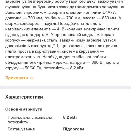
забезпечує безперебійну роботу гарячого цеху, важко уявити
функціонування будь-якого закладу громадського харчування.
Заявлені виробником габарити електричної плити E4A77:
довжина — 700 мм, глибина — 730 мм, висота — 850 мм. А
форма конфорок — круглі. Передбачена кількість
нагрівальних елементів — 4. Виконання електричної плити
відповідає стандартам. У пропонованій моделі матеріал
корпусу — неіржавка сталь, завдяки чому забезпечується
довговічність експлуатації. І, що важливо, така електрична
плита проста в користуванні, система керування —
електромеханічна. Необхідна для стабільної роботи
обладнання електрична мережа: напруга — 380 В, частота
струму — 50/60 Гц, потужність — 8.2 кВт.
Приховати
Характеристики
Основні атрибути
Номінальна споживана
8.2 кВт
потужність
Розташування
Підлогове