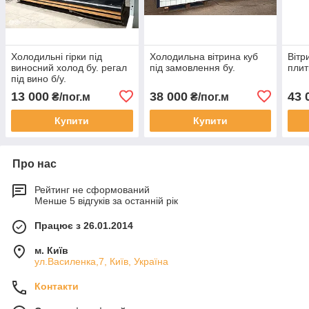
Холодильні гірки під
Холодильна вітрина куб
Вітр
виносний холод бу. регал
під замовлення бу.
плит
під вино б/у.
13 000
38 000
43 
₴/пог.м
₴/пог.м
Купити
Купити
Про нас
Рейтинг не сформований
Менше 5 відгуків за останній рік
Працює з 26.01.2014
м. Київ
ул.Василенка,7, Київ, Україна
Контакти